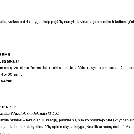
alba vaikas patiria knygas kaip pojūčių nuotykį, lavinama jo motorika ir kalbos įg
UGĖMS
 su tėvais)
formansą,
žaidimo forma įsitraukia į eilėraščio rašymo procesą. Jo met
 45-60 min.​
o vardu!
SIENYJE
racijos? Nuotolinė edukacija (1-4 kl.)
imsta pirmiau – teksto ar iliustracijų, pasidalinu, nuo ko prasidėjo Metų knygos va
aujausia humoristinių eilėraščių apie mokyklą knyga „Neatlikau namų darbų“. Vaika
-60 min.