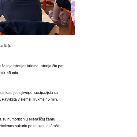
aliai).
ir jo istorijos kūrime. Istorija čia pat
mė: 45 min.
 ir kaip juos įkvėpė, susipažįsta su
į. Pavyksta visiems!
Trukmė 45 min.
a su humoristinių eilėraščių žanru,
vienas sukuria po unikalų eilėraštį.