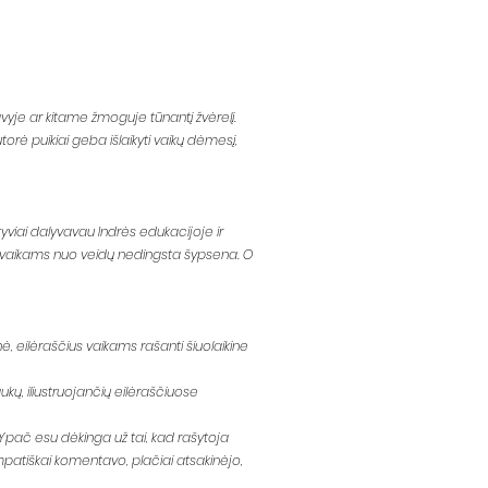
avyje ar kitame žmoguje tūnantį žvėrelį.
torė puikiai geba išlaikyti vaikų dėmesį,
ktyviai dalyvavau Indrės edukacijoje ir
kad vaikams nuo veidų nedingsta šypsena. O
ė, eilėraščius vaikams rašanti šiuolaikine
ukų, iliustruojančių eilėraščiuose
 Ypač esu dėkinga už tai, kad rašytoja
patiškai komentavo, plačiai atsakinėjo,