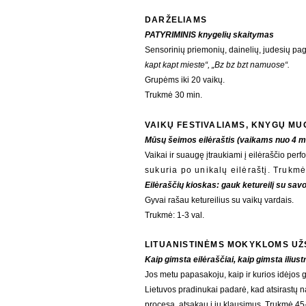
DARŽELIAMS
PATYRIMINIS knygelių skaitymas
Sensorinių priemonių, dainelių, judesių pag
kapt kapt mieste
“,
„Bz bz bzt namuose
“.
Grupėms iki 20 vaikų.
Trukmė 30 min.
VAIKŲ FESTIVALIAMS, KNYGŲ M
Mūsų šeimos eilėraštis
(vaikams nuo 4 m.
​Vaikai ir suaugę įtraukiami į eilėraščio per
sukuria po unikalų eilėraštį. Trukmė
Eilėraščių kioskas: gauk ketureilį su sav
Gyvai rašau ketureilius su vaikų vardais.
Trukmė: 1-3 val.
LITUANISTINĖMS MOKYKLOMS UŽ
Kaip gimsta eilėraščiai, kaip gimsta iliust
Jos metu papasakoju, kaip ir kurios idėjos g
Lietuvos pradinukai padarė, kad atsirastų n
procesą, atsakau į jų klausimus. Trukmė 45