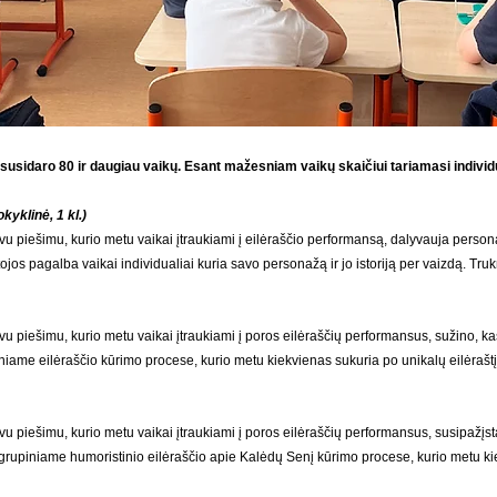
i susidaro 80 ir daugiau vaikų. Esant mažesniam vaikų skaičiui tariamasi individu
kyklinė, 1 kl.)
piešimu, kurio metu vaikai įtraukiami į eilėraščio performansą, dalyvauja personažo 
ojos pagalba vaikai individualiai kuria savo personažą ir jo istoriją per vaizdą.
Truk
 piešimu, kurio metu vaikai įtraukiami į poros
eilėraščių performansus, sužino, kas
iame eilėraščio kūrimo procese, kurio metu kiekvienas sukuria po unikalų eilėrašt
 piešimu, kurio metu vaikai įtraukiami į poros
eilėraščių performansus, susipažįst
upiniame humoristinio eilėraščio apie Kalėdų Senį kūrimo procese, kurio metu kiek