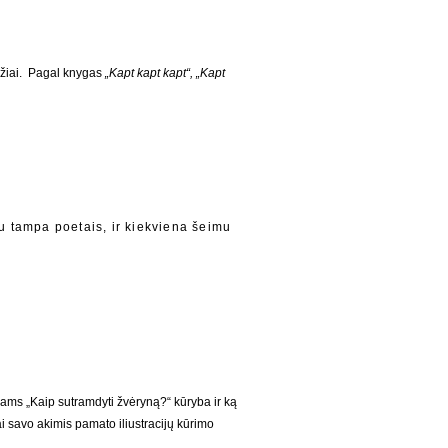
ūdžiai. Pagal knygas
„Kapt kapt kapt
“,
„Kapt
u tampa poetais, ir kiekviena šeimu
ikams „Kaip sutramdyti žvėryną?“ kūryba ir ką
i savo akimis pamato iliustracijų kūrimo