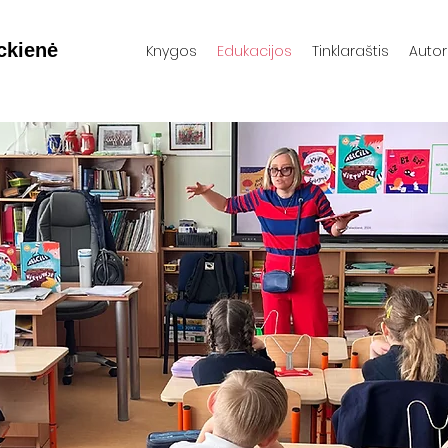
eckienė
Knygos
Edukacijos
Tinklaraštis
Auto