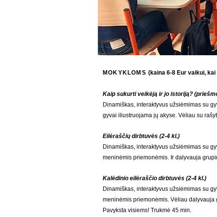
MOKYKLOMS
(kaina 6-8 Eur vaikui, ka
Kaip sukurti veikėją ir jo istoriją? (priešmo
Dinamiškas, interaktyvus užsiėmimas su gyvu 
gyvai iliustruojama jų akyse. Vėliau su rašyt
Eilėraščių dirbtuvės (2-4 kl.)
Dinamiškas, interaktyvus užsiėmimas su gyvu
meninėmis priemonėmis. Ir dalyvauja grupin
Kalėdinio eilėraščio dirbtuvės (2-4 kl.)
Dinamiškas, interaktyvus užsiėmimas su gyvu
meninėmis priemonėmis. Vėliau dalyvauja gr
Pavyksta visiems! Trukmė 45 min.