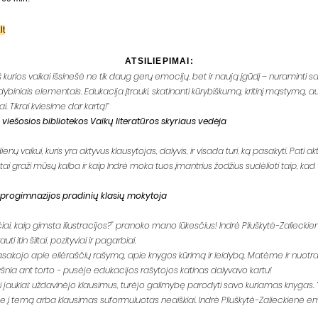
lt
ATSILIEPIMAI:
urios vaikai išsinešė ne tik daug gerų emocijų, bet ir naują įgūdį – nuraminti s
dybiniais elementais. Edukacija įtrauki, skatinanti kūrybiškumą, kritinį mąstymą, au
. Tikrai kviesime dar kartą!“
 viešosios bibliotekos Vaikų literatūros skyriaus vedėja
 vaikui, kuris yra aktyvus klausytojas, dalyvis, ir visada turi, ką pasakyti. Pati a
stai graži mūsų kalba ir kaip Indrė moka tuos įmantrius žodžius sudėlioti taip, 
“ progimnazijos pradinių klasių mokytoja
ai, kaip gimsta iliustracijos?" pranoko mano lūkesčius! Indrė Pliuškytė-Zalieckien
i itin šiltai, pozityviai ir pagarbiai.
apasakojo apie eilėraščių rašymą, apie knygos kūrimą ir leidybą. Matėme ir nuotra
yšnia ant torto - pusėje edukacijos rašytojos katinas dalyvavo kartu!
si jaukiai: uždavinėjo klausimus, turėjo galimybę parodyti savo kuriamas knygas.
 į temą arba klausimas suformuluotas neaiškiai. Indrė Pliuškytė-Zalieckienė em