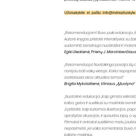
Užsisakykite el. paštu:
info@indrepliuskyte.
„Rekomenduojam! Buvo puiki edukacija, iš k
Autorė knygas pristatė interaktyviai, su žai
sudominti, bendrauja nuoširdžiai ir maloniai
Eglė Uleckienė, Prienų J. Marcinkevičiaus
„Rekomenduoju! Nuotaikinga poezija šių dienų
norėjau būti vaikų vietoje. Kokia nepapra
svarbiausia visos aktualios temos!“
Brigita Mykolaitienė, Vilniaus „Ąžuolyno
„Nuotolinė edukacija „Kaip gimsta eilėrašči
kalba, geba ir susitikusi su mokiniais bendraut
Ji pristatė, kaip kuriamos iliustracijos, p
aprašytas situacijas, ir spaudos lapą, o v
Pirmokai ir antrokai susitikimo metu jautė
nepasimetė, jei vaiko komentaras buvo ne
kalbino mokinius.