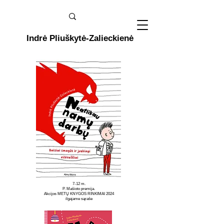
Indrė Pliuškytė-Zalieckienė
7-12 m.
P. Mašioto premija.
Akcijos
METŲ KNYGOS RINKIMAI 2024
ilgajame sąraše