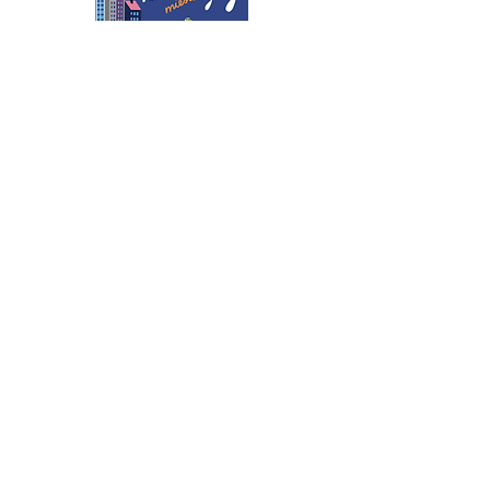
0-2 m.
0-2 m.
A. Liobytės premija.
Projekto
KNYGŲ STARTAS dalis nuo 2020 m.
info@indrepliuskyte.lt
Privatumo politika
Naujienlaiškis pradinių klasių mokytojams
El. paštas