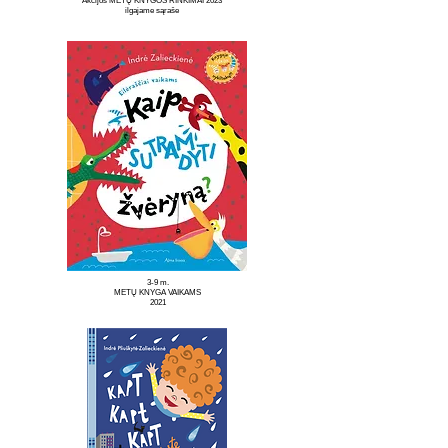
Akcijos
METŲ KNYGOS RINKIMAI 2023
i
lgajame sąraše
3-9 m.
METŲ KNYGA VAIKAMS
2021