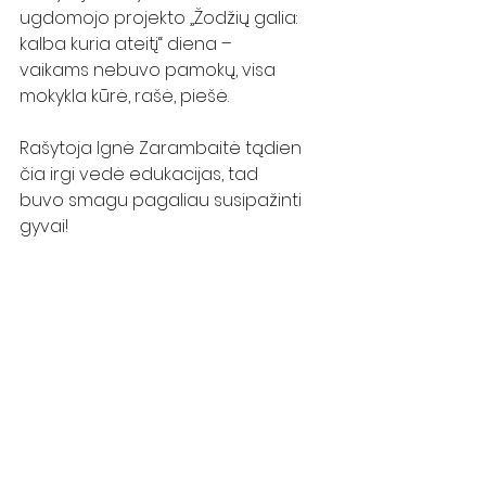
ugdomojo projekto „Žodžių galia: 
kalba kuria ateitį“ diena – 
vaikams nebuvo pamokų, visa 
mokykla kūrė, rašė, piešė. 
Rašytoja Ignė Zarambaitė tądien 
čia irgi vedė edukacijas, tad 
buvo smagu pagaliau susipažinti 
gyvai! 