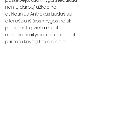
pastebėjo, kad knyga „Neatlikau 
namų darbų“ užkabino 
auklėtinius. Antrokas Liudas su 
eilėraščiu iš šios knygos ne tik 
pelnė antrą vietą miesto 
meninio skaitymo konkurse, bet ir 
pristatė knygą tinklalaidėje!