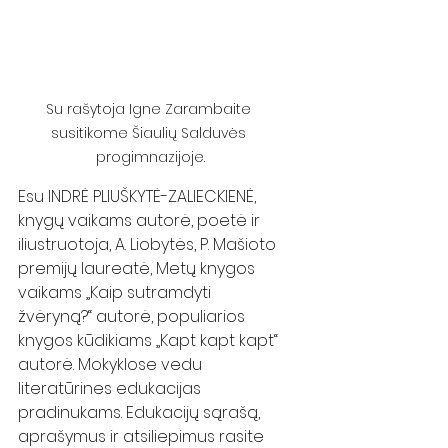
Su rašytoja Igne Zarambaite 
susitikome Šiaulių Salduvės 
progimnazijoje.
Esu INDRĖ PLIUŠKYTĖ-ZALIECKIENĖ, 
knygų vaikams autorė, poetė ir 
iliustruotoja, A. Liobytės, P. Mašioto 
premijų laureatė, Metų knygos 
vaikams „Kaip sutramdyti 
žvėryną?“ autorė, populiarios 
knygos kūdikiams „Kapt kapt kapt“ 
autorė. Mokyklose vedu 
literatūrines edukacijas 
pradinukams. Edukacijų sąrašą, 
aprašymus ir atsiliepimus rasite 