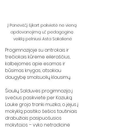
Į Panevėžį šįkart pakvietė ne vieną 
apdovanojimą už pedagoginę 
veiklą pelniusi Asta Sakalienė
Progimnazijoje su antrokais ir 
trečiokais kūrėme eilėraščius, 
kalbėjomės apie esamas ir 
būsimas knygas, atsakiau 
daugybę smalsuolių klausimų. 
Šiaulių Salduvės progimnazija į 
svečius pasikvietė per Kaziuką. 
Lauke grojo tranki muzika, o įėjus į 
mokyklą pasitiko šešios tautiniais 
drabužiais pasipuošusios 
mokytojos – vyko netradicinė 