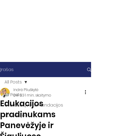
Įrašas
All Posts
Indrė Pliuškytė
All Posts
04-03
1 min. skaitymo
Edukacijos
eilėraščių rekomendacijos
pradinukams
Edukacijos
Panevėžyje ir