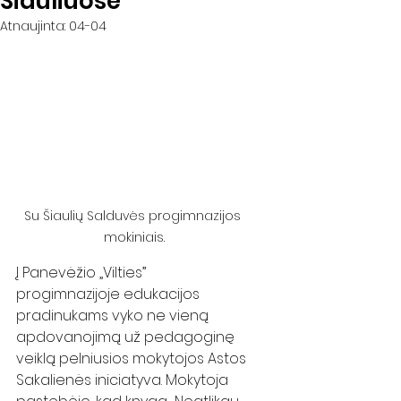
Šiauliuose
Atnaujinta:
04-04
Su Šiaulių Salduvės progimnazijos 
mokiniais.
Į Panevėžio „Vilties” 
progimnazijoje edukacijos 
pradinukams vyko ne vieną 
apdovanojimą už pedagoginę 
veiklą pelniusios mokytojos Astos 
Sakalienės iniciatyva. Mokytoja 